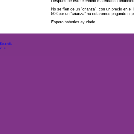
Después de este ejercicio matemático-financie
No se fíen de un “crianza” con un precio en el l
50€ por un “crianza” no estaremos pagando ni por
Espero haberles ayudado.
Desarrollo
cTa